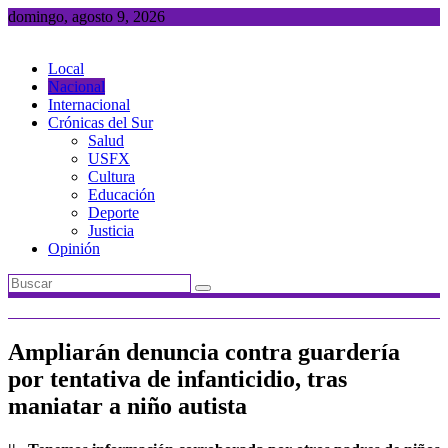
Saltar
domingo, agosto 9, 2026
al
contenido
Local
Nacional
Internacional
Crónicas del Sur
Salud
USFX
Cultura
Educación
Deporte
Justicia
Opinión
Ampliarán denuncia contra guardería
por tentativa de infanticidio, tras
maniatar a niño autista