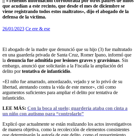
|| «Tenemos información corroborada por otros padres de niños
que acudían a este recinto, que desde el mes de diciembre se
viene registrando todos estos maltratos», dijo el abogado de la
defensa de la víctima.
26/01/2023
Ce ere & ese
El abogado de la madre que denunció que su hijo (3) fue maltratado
en una guardería privada de Santa Cruz, Romer Ipano, informó que
la
denuncia fue admitida por lesiones graves y gravísimas
. Sin
embargo, anunció que solicitarán a la Fiscalía la ampliación del
delito por
tentativa de infanticidio
.
«El niño fue amarrado, amordazado, vejado y se lo privó de su
libertad, atentando contra la vida de este menor», citó como
argumentos suficientes para ampliar el delito por tentativa de
infanticidio.
LEE MÁS:
Con la boca al suelo; guardería ataba con cinta a
un niño con autismo para “controlarlo”
Explicó que actualmente se están realizando los actos investigativos
de manera objetiva, como la recolección de elementos consistentes
que determinarán la autoría de este delito, como el requerimiento