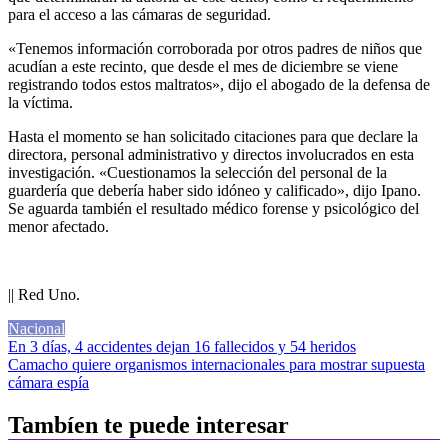
para el acceso a las cámaras de seguridad.
«Tenemos información corroborada por otros padres de niños que
acudían a este recinto, que desde el mes de diciembre se viene
registrando todos estos maltratos», dijo el abogado de la defensa de
la víctima.
Hasta el momento se han solicitado citaciones para que declare la
directora, personal administrativo y directos involucrados en esta
investigación. «Cuestionamos la selección del personal de la
guardería que debería haber sido idóneo y calificado», dijo Ipano.
Se aguarda también el resultado médico forense y psicológico del
menor afectado.
|| Red Uno.
Nacional
Navegación
En 3 días, 4 accidentes dejan 16 fallecidos y 54 heridos
Camacho quiere organismos internacionales para mostrar supuesta
de
cámara espía
entradas
Tambíen te puede interesar