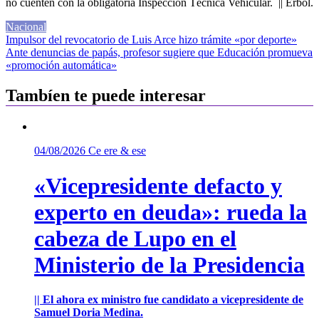
no cuenten con la obligatoria Inspección Técnica Vehicular. || Erbol.
Nacional
Navegación
Impulsor del revocatorio de Luis Arce hizo trámite «por deporte»
Ante denuncias de papás, profesor sugiere que Educación promueva
de
«promoción automática»
entradas
Tambíen te puede interesar
04/08/2026
Ce ere & ese
«Vicepresidente defacto y
experto en deuda»: rueda la
cabeza de Lupo en el
Ministerio de la Presidencia
|| El ahora ex ministro fue candidato a vicepresidente de
Samuel Doria Medina.