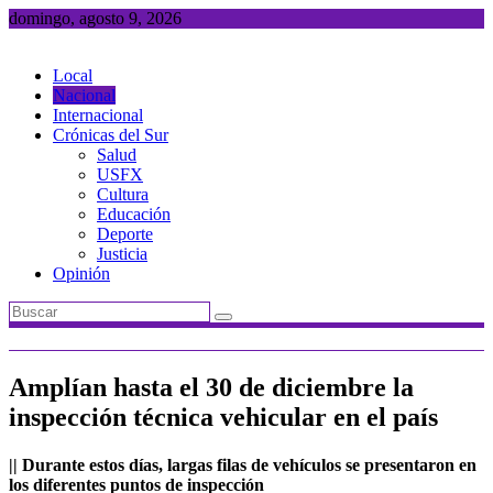
Saltar
domingo, agosto 9, 2026
al
contenido
Local
Nacional
Internacional
Crónicas del Sur
Salud
USFX
Cultura
Educación
Deporte
Justicia
Opinión
Amplían hasta el 30 de diciembre la
inspección técnica vehicular en el país
|| Durante estos días, largas filas de vehículos se presentaron en
los diferentes puntos de inspección