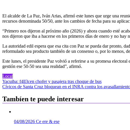
El alcalde de La Paz, Iván Arias, afirmó este lunes que urge una reuni
recursos denominada 50/50, ante los cambios de fecha para su aplicac
“Primero nos dijeron al próximo año (2026) y ahora cuando esté acaba
nos dijeron que iba a hacerse en los primeros días de enero y no hay n
La autoridad edil espera que esa cita con Paz se pueda dar pronto, da
reformulado sea producto también de un consenso o, por lo menos, de 
Este lunes, el presidente Paz volvió a referirse a su promesa electoral
gestión ese 50-50 sea una realidad”, afirmó.
Local
Navegación
Yacuiba: f4ll3cen chofer y pasajera tras choque de bus
Cívicos de Santa Cruz bloquean en el INRA contra los avasallamient
de
entradas
Tambíen te puede interesar
04/08/2026
Ce ere & ese