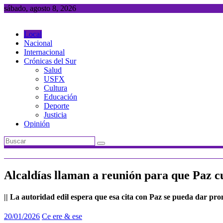
Saltar
sábado, agosto 8, 2026
al
contenido
Local
Nacional
Internacional
Crónicas del Sur
Salud
USFX
Cultura
Educación
Deporte
Justicia
Opinión
Alcaldías llaman a reunión para que Paz 
|| La autoridad edil espera que esa cita con Paz se pueda dar pro
20/01/2026
Ce ere & ese