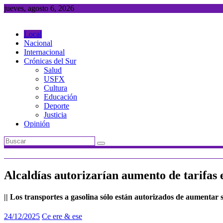
Saltar
jueves, agosto 6, 2026
al
contenido
Local
Nacional
Internacional
Crónicas del Sur
Salud
USFX
Cultura
Educación
Deporte
Justicia
Opinión
Alcaldías autorizarían aumento de tarifas
|| Los transportes a gasolina sólo están autorizados de aumentar 
24/12/2025
Ce ere & ese