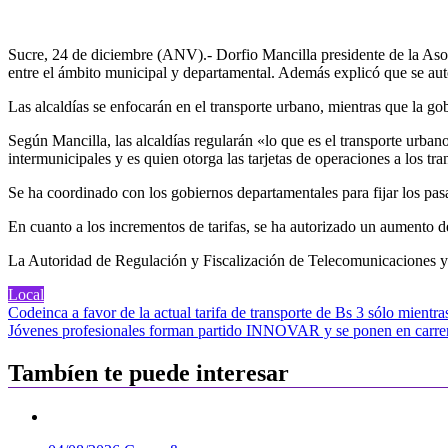
Sucre, 24 de diciembre (ANV).- Dorfio Mancilla presidente de la Asoc
entre el ámbito municipal y departamental. Además explicó que se aut
Las alcaldías se enfocarán en el transporte urbano, mientras que la go
Según Mancilla, las alcaldías regularán «lo que es el transporte urbano
intermunicipales y es quien otorga las tarjetas de operaciones a los tr
Se ha coordinado con los gobiernos departamentales para fijar los pas
En cuanto a los incrementos de tarifas, se ha autorizado un aumento d
La Autoridad de Regulación y Fiscalización de Telecomunicaciones y Tr
Local
Navegación
Codeinca a favor de la actual tarifa de transporte de Bs 3 sólo mientras
Jóvenes profesionales forman partido INNOVAR y se ponen en carrer
de
entradas
Tambíen te puede interesar