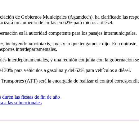
iación de Gobiernos Municipales (Agamdech), ha clarificado las respons
orizará un aumento de tarifas en 62% para micros a diésel.
bernación es la autoridad competente para los pasajes intermunicipales.
», incluyendo «mototaxis, taxis y lo que tengamos» dijo. En contraste, l
ansportes interdepartamentales.
ajes interdepartamentales, y una reunión conjunta con la gobernación se
el 30% para vehículos a gasolina y del 62% para vehículos a diésel.
ansportes (ATT) será la encargada de realizar el control correspondien
 duren las fiestas de fin de año
a a las subnacionales