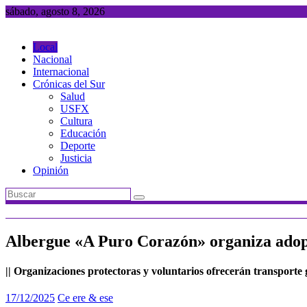
Saltar
sábado, agosto 8, 2026
al
contenido
Local
Nacional
Internacional
Crónicas del Sur
Salud
USFX
Cultura
Educación
Deporte
Justicia
Opinión
Albergue «A Puro Corazón» organiza adopci
|| Organizaciones protectoras y voluntarios ofrecerán transporte g
17/12/2025
Ce ere & ese