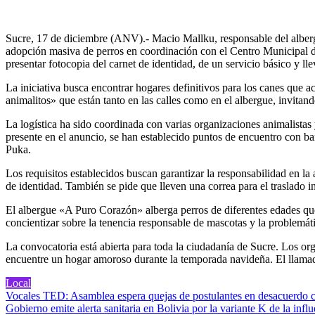
Sucre, 17 de diciembre (ANV).- Macio Mallku, responsable del alberg
adopción masiva de perros en coordinación con el Centro Municipal de
presentar fotocopia del carnet de identidad, de un servicio básico y l
La iniciativa busca encontrar hogares definitivos para los canes que a
animalitos» que están tanto en las calles como en el albergue, invitand
La logística ha sido coordinada con varias organizaciones animalistas
presente en el anuncio, se han establecido puntos de encuentro con ban
Puka.
Los requisitos establecidos buscan garantizar la responsabilidad en la 
de identidad. También se pide que lleven una correa para el traslado 
El albergue «A Puro Corazón» alberga perros de diferentes edades que
concientizar sobre la tenencia responsable de mascotas y la problemá
La convocatoria está abierta para toda la ciudadanía de Sucre. Los org
encuentre un hogar amoroso durante la temporada navideña. El llamado 
Local
Navegación
Vocales TED: Asamblea espera quejas de postulantes en desacuerdo c
Gobierno emite alerta sanitaria en Bolivia por la variante K de la in