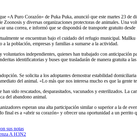
ue «A Puro Corazón» de Puka Puka, anunció que este martes 23 de diciem
 Zoonosis y diversas organizaciones protectoras de animales. Una volunt
levar una correa, e informó que se dispondrá de transporte gratuito desde
ctualmente se encuentran bajo el cuidado del refugio municipal. Mallku e
o a la población, empresas y familias a sumarse a la actividad.
 y voluntarios independientes, quienes han trabajado con anticipación p
deritas identificatorias y buses que trasladarán de manera gratuita a la
adopción. Se solicita a los adoptantes demostrar estabilidad domiciliaria
inmediato del animal. «Lo más que nos interesa mucho es que la gente te
 han sido rescatados, desparasitados, vacunados y esterilizados. La ca
tica del abandono animal.
anizadores esperan una alta participación similar o superior a la de eve
final es a «abrir su corazón» y ofrecer una oportunidad a un perrito q
on sus notas
fluenza A H3N2