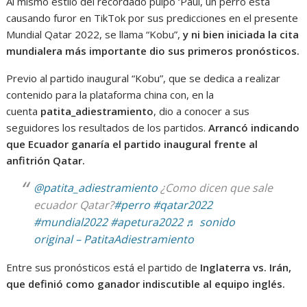
Al mismo estilo del recordado pulpo ‘Paul, un perro está
causando furor en TikTok por sus predicciones en el presente
Mundial Qatar 2022, se llama “Kobu”,
y ni bien iniciada la cita
mundialera más importante dio sus primeros pronósticos.
Previo al partido inaugural “Kobu”, que se dedica a realizar
contenido para la plataforma china con, en la
cuenta
patita_adiestramiento
, dio a conocer a sus
seguidores los resultados de los partidos.
Arrancó indicando
que Ecuador ganaría el partido inaugural frente al
anfitrión Qatar.
@patita_adiestramiento
¿Como dicen que sale
ecuador Qatar?
#perro
#qatar2022
#mundial2022
#apetura2022
♬ sonido
original – PatitaAdiestramiento
Entre sus pronósticos está el partido de
Inglaterra vs. Irán,
que definió como ganador indiscutible al equipo inglés.