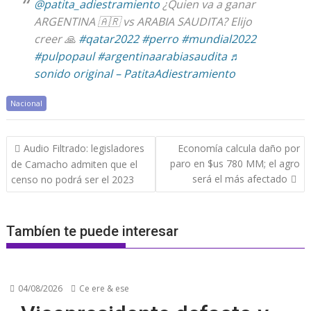
@patita_adiestramiento
¿Quien va a ganar
ARGENTINA 🇦🇷 vs ARABIA SAUDITA? Elijo
creer 🙏
#qatar2022
#perro
#mundial2022
#pulpopaul
#argentinaarabiasaudita
♬
sonido original – PatitaAdiestramiento
Nacional
Navegación
Audio Filtrado: legisladores
Economía calcula daño por
de
paro en $us 780 MM; el agro
de Camacho admiten que el
entradas
será el más afectado
censo no podrá ser el 2023
Tambíen te puede interesar
04/08/2026
Ce ere & ese