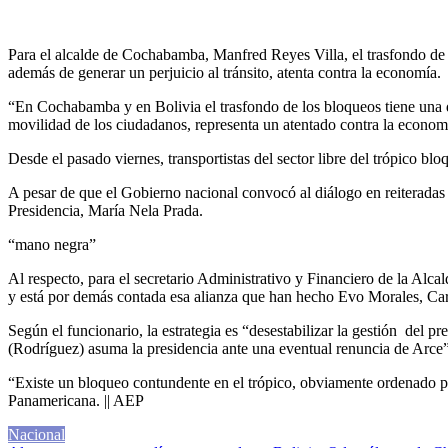
Para el alcalde de Cochabamba, Manfred Reyes Villa, el trasfondo de 
además de generar un perjuicio al tránsito, atenta contra la economía.
“En Cochabamba y en Bolivia el trasfondo de los bloqueos tiene una d
movilidad de los ciudadanos, representa un atentado contra la economí
Desde el pasado viernes, transportistas del sector libre del trópico 
A pesar de que el Gobierno nacional convocó al diálogo en reiteradas o
Presidencia, María Nela Prada.
“mano negra”
Al respecto, para el secretario Administrativo y Financiero de la Al
y está por demás contada esa alianza que han hecho Evo Morales, C
Según el funcionario, la estrategia es “desestabilizar la gestión del p
(Rodríguez) asuma la presidencia ante una eventual renuncia de Arce”
“Existe un bloqueo contundente en el trópico, obviamente ordenado p
Panamericana. || AEP
Nacional