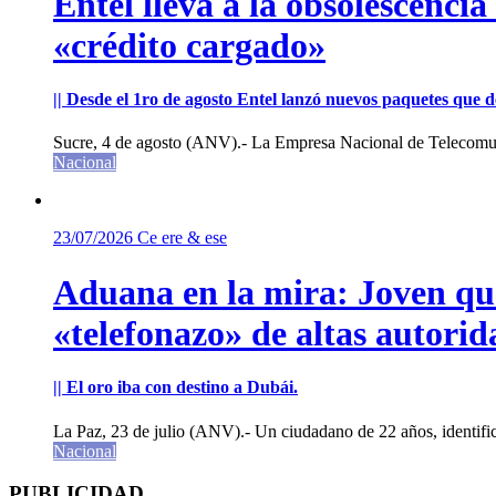
Entel lleva a la obsolescenci
«crédito cargado»
|| Desde el 1ro de agosto Entel lanzó nuevos paquetes que de
Sucre, 4 de agosto (ANV).- La Empresa Nacional de Telecomun
Nacional
23/07/2026
Ce ere & ese
Aduana en la mira: Joven que 
«telefonazo» de altas autorid
|| El oro iba con destino a Dubái.
La Paz, 23 de julio (ANV).- Un ciudadano de 22 años, identifi
Nacional
PUBLICIDAD