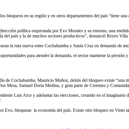
los bloqueos en su región y en otros departamentos del país “tiene una 
irección política orquestada por Evo Morales y su entorno, una medida 
a del país y la de muchos sectores productivos”, denunció Reyes Villa 
bloquean la ruta nueva entre Cochabamba y Santa Cruz en demanda de mejo
portunidades para atender la demanda, el sector mantiene la presión y e
caldía de Cochabamba, Mauricio Muñoz, detrás del bloqueo existe “una m
arlos Mesa, Samuel Doria Medina, y gran parte de Creemos y Comunid
residente Luis Arce y adelantar las elecciones, creando en el imaginario
.
or Evo, bloquean la economía del país. Existe otro bloqueo en Vinto t