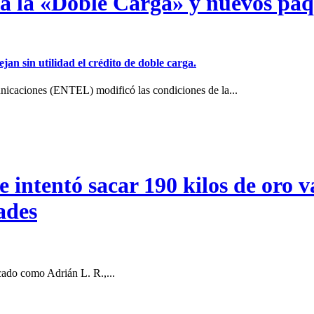
a a la «Doble Carga» y nuevos pa
jan sin utilidad el crédito de doble carga.
icaciones (ENTEL) modificó las condiciones de la...
intentó sacar 190 kilos de oro va
ades
cado como Adrián L. R.,...