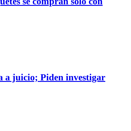
quetes se compran sólo con
 a juicio; Piden investigar