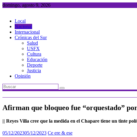
Saltar
domingo, agosto 9, 2026
al
contenido
Local
Nacional
Internacional
Crónicas del Sur
Salud
USFX
Cultura
Educación
Deporte
Justicia
Opinión
Afirman que bloqueo fue “orquestado” po
|| Reyes Villa cree que la medida en el Chapare tiene un tinte polí
05/12/2023
05/12/2023
Ce ere & ese