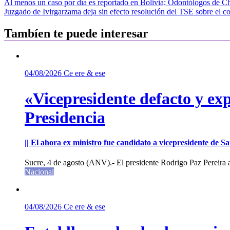
Navegación
Al menos un caso por día es reportado en Bolivia; Odontólogos de Chu
Juzgado de Ivirgarzama deja sin efecto resolución del TSE sobre el 
de
entradas
Tambíen te puede interesar
04/08/2026
Ce ere & ese
«Vicepresidente defacto y exp
Presidencia
|| El ahora ex ministro fue candidato a vicepresidente de 
Sucre, 4 de agosto (ANV).- El presidente Rodrigo Paz Pereira an
Nacional
04/08/2026
Ce ere & ese