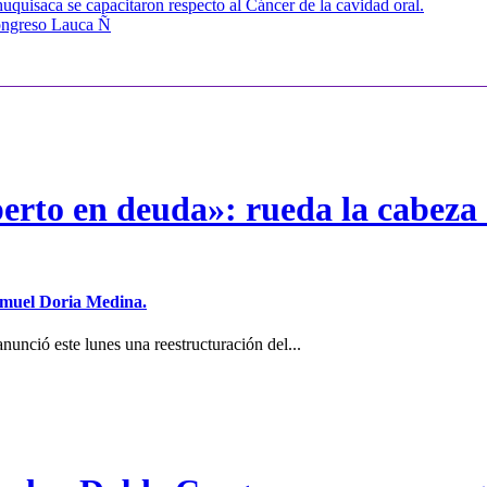
quisaca se capacitaron respecto al Cáncer de la cavidad oral.
congreso Lauca Ñ
erto en deuda»: rueda la cabeza 
Samuel Doria Medina.
unció este lunes una reestructuración del...