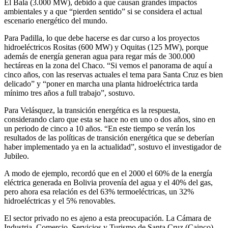
El Bala (3.000 MW), debido a que causan grandes impactos
ambientales y a que “pierden sentido” si se considera el actual
escenario energético del mundo.
Para Padilla, lo que debe hacerse es dar curso a los proyectos
hidroeléctricos Rositas (600 MW) y Oquitas (125 MW), porque
además de energía generan agua para regar más de 300.000
hectáreas en la zona del Chaco. “Si vemos el panorama de aquí a
cinco años, con las reservas actuales el tema para Santa Cruz es bien
delicado” y “poner en marcha una planta hidroeléctrica tarda
mínimo tres años a full trabajo”, sostuvo.
Para Velásquez, la transición energética es la respuesta,
considerando claro que esta se hace no en uno o dos años, sino en
un periodo de cinco a 10 años. “En este tiempo se verán los
resultados de las políticas de transición energética que se deberían
haber implementado ya en la actualidad”, sostuvo el investigador de
Jubileo.
A modo de ejemplo, recordó que en el 2000 el 60% de la energía
eléctrica generada en Bolivia provenía del agua y el 40% del gas,
pero ahora esa relación es del 63% termoeléctricas, un 32%
hidroeléctricas y el 5% renovables.
El sector privado no es ajeno a esta preocupación. La Cámara de
Industria, Comercio, Servicios y Turismo de Santa Cruz (Cainco)