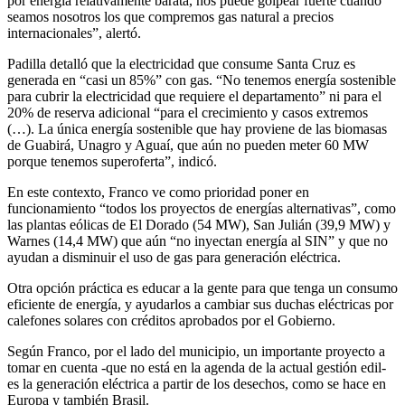
por energía relativamente barata, nos puede golpear fuerte cuando
seamos nosotros los que compremos gas natural a precios
internacionales”, alertó.
Padilla detalló que la electricidad que consume Santa Cruz es
generada en “casi un 85%” con gas. “No tenemos energía sostenible
para cubrir la electricidad que requiere el departamento” ni para el
20% de reserva adicional “para el crecimiento y casos extremos
(…). La única energía sostenible que hay proviene de las biomasas
de Guabirá, Unagro y Aguaí, que aún no pueden meter 60 MW
porque tenemos superoferta”, indicó.
En este contexto, Franco ve como prioridad poner en
funcionamiento “todos los proyectos de energías alternativas”, como
las plantas eólicas de El Dorado (54 MW), San Julián (39,9 MW) y
Warnes (14,4 MW) que aún “no inyectan energía al SIN” y que no
ayudan a disminuir el uso de gas para generación eléctrica.
Otra opción práctica es educar a la gente para que tenga un consumo
eficiente de energía, y ayudarlos a cambiar sus duchas eléctricas por
calefones solares con créditos aprobados por el Gobierno.
Según Franco, por el lado del municipio, un importante proyecto a
tomar en cuenta -que no está en la agenda de la actual gestión edil-
es la generación eléctrica a partir de los desechos, como se hace en
Europa y también Brasil.