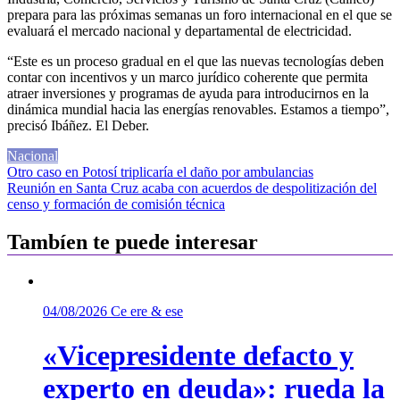
prepara para las próximas semanas un foro internacional en el que se
evaluará el mercado nacional y departamental de electricidad.
“Este es un proceso gradual en el que las nuevas tecnologías deben
contar con incentivos y un marco jurídico coherente que permita
atraer inversiones y programas de ayuda para introducirnos en la
dinámica mundial hacia las energías renovables. Estamos a tiempo”,
precisó Ibáñez. El Deber.
Nacional
Navegación
Otro caso en Potosí triplicaría el daño por ambulancias
Reunión en Santa Cruz acaba con acuerdos de despolitización del
de
censo y formación de comisión técnica
entradas
Tambíen te puede interesar
04/08/2026
Ce ere & ese
«Vicepresidente defacto y
experto en deuda»: rueda la