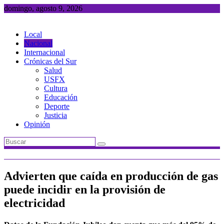
Saltar
domingo, agosto 9, 2026
al
contenido
Local
Nacional
Internacional
Crónicas del Sur
Salud
USFX
Cultura
Educación
Deporte
Justicia
Opinión
Advierten que caída en producción de gas
puede incidir en la provisión de
electricidad