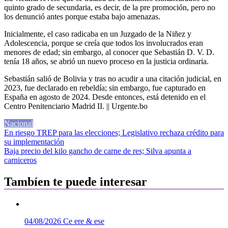
quinto grado de secundaria, es decir, de la pre promoción, pero no
los denunció antes porque estaba bajo amenazas.
Inicialmente, el caso radicaba en un Juzgado de la Niñez y
Adolescencia, porque se creía que todos los involucrados eran
menores de edad; sin embargo, al conocer que Sebastián D. V. D.
tenía 18 años, se abrió un nuevo proceso en la justicia ordinaria.
Sebastián salió de Bolivia y tras no acudir a una citación judicial, en
2023, fue declarado en rebeldía; sin embargo, fue capturado en
España en agosto de 2024. Desde entonces, está detenido en el
Centro Penitenciario Madrid II. || Urgente.bo
Nacional
Navegación
En riesgo TREP para las elecciones; Legislativo rechaza crédito para
su implementación
de
Baja precio del kilo gancho de carne de res; Silva apunta a
entradas
carniceros
Tambíen te puede interesar
04/08/2026
Ce ere & ese