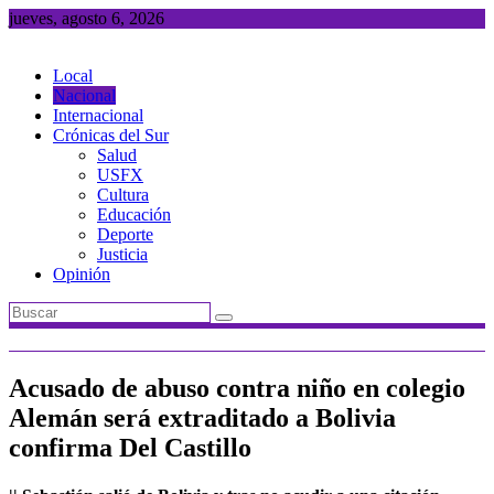
Saltar
jueves, agosto 6, 2026
al
contenido
Local
Nacional
Internacional
Crónicas del Sur
Salud
USFX
Cultura
Educación
Deporte
Justicia
Opinión
Acusado de abuso contra niño en colegio
Alemán será extraditado a Bolivia
confirma Del Castillo