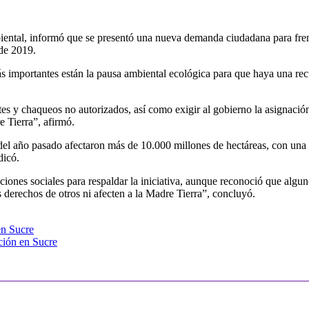
ental, informó que se presentó una nueva demanda ciudadana para frenar l
sde 2019.
ás importantes están la pausa ambiental ecológica para que haya una re
es y chaqueos no autorizados, así como exigir al gobierno la asignaci
e Tierra”, afirmó.
del año pasado afectaron más de 10.000 millones de hectáreas, con una p
dicó.
ones sociales para respaldar la iniciativa, aunque reconoció que alguno
derechos de otros ni afecten a la Madre Tierra”, concluyó.
en Sucre
ción en Sucre