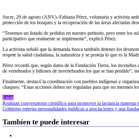
Sucre, 29 de agosto (ANV).-Fabiana Pérez, voluntaria y activista ambi
protección de los bosques y la recuperación de las áreas afectadas de
“Tenemos un listado de pedidos en nuestro petitorio, pero entre los m
participativo que realmente se implemente”, explicó Pérez.
La activista señaló que la demanda busca también detener los desmont
respete la salud ciudadana, la naturaleza y se proteja lo que es la Madr
Pérez recordó que, según datos de la Fundación Tierra, los incendios 
de vertebrados y billones de invertebrados los que se han perdido”, in
Finalmente, destacó la coordinación con pueblos indígenas y organizaci
chaqueo. “Estas acciones deben ser reguladas para que no mermen los 
Local
Navegación
Realizan conversatorio científico para promover la lactancia materna 
Gobierno entrega personalidades jurídicas a asociaciones y una funda
de
entradas
Tambíen te puede interesar