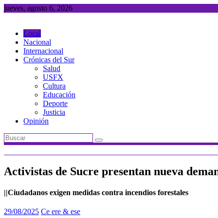
Saltar
jueves, agosto 6, 2026
al
contenido
Local
Nacional
Internacional
Crónicas del Sur
Salud
USFX
Cultura
Educación
Deporte
Justicia
Opinión
Activistas de Sucre presentan nueva deman
||Ciudadanos exigen medidas contra incendios forestales
29/08/2025
Ce ere & ese