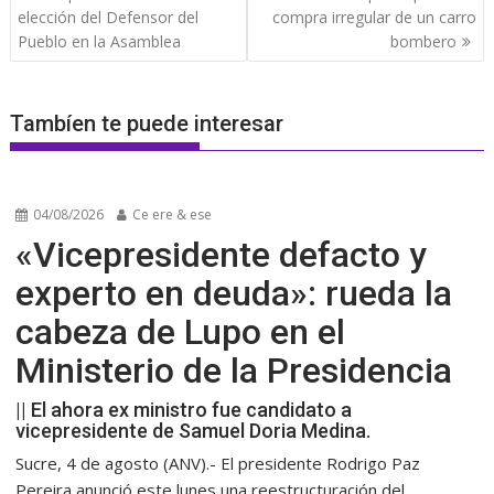
entradas
elección del Defensor del
compra irregular de un carro
Pueblo en la Asamblea
bombero
Tambíen te puede interesar
04/08/2026
Ce ere & ese
«Vicepresidente defacto y
experto en deuda»: rueda la
cabeza de Lupo en el
Ministerio de la Presidencia
|| El ahora ex ministro fue candidato a
vicepresidente de Samuel Doria Medina.
Sucre, 4 de agosto (ANV).- El presidente Rodrigo Paz
Pereira anunció este lunes una reestructuración del...