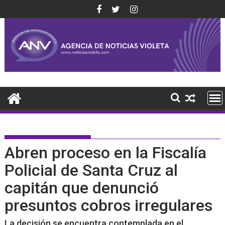
Saltar
al
contenido
Abren proceso en la Fiscalía
Policial de Santa Cruz al
capitán que denunció
presuntos cobros irregulares
La decisión se encuentra contemplada en el