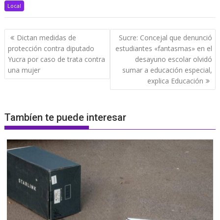
Local
Navegación
Dictan medidas de
Sucre: Concejal que denunció
de
protección contra diputado
estudiantes «fantasmas» en el
entradas
Yucra por caso de trata contra
desayuno escolar olvidó
una mujer
sumar a educación especial,
explica Educación
Tambíen te puede interesar