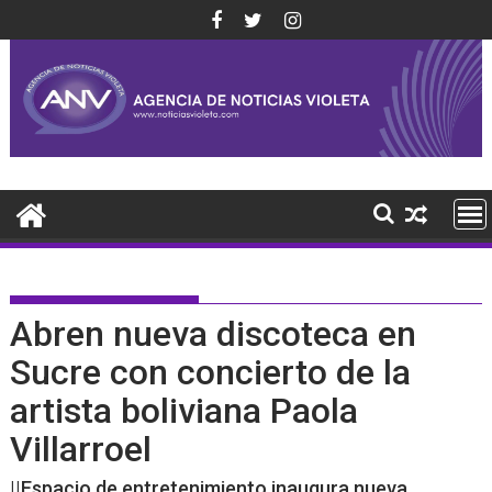
Saltar
al
contenido
Abren nueva discoteca en
Sucre con concierto de la
artista boliviana Paola
Villarroel
||Espacio de entretenimiento inaugura nueva