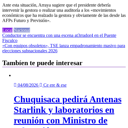
Ante esta situación, Arraya sugiere que el presidente debería
intervenir la gestora o realizar una auditoría a los «movimientos
económicos que ha realzado la gestora y obviamente de las desde las
AFPs Futuro y Previsión».
Local
Nacional
Navegación
Conductor se encuentra con una escena at3rrador4 en el Puente
Fisculco
de
«Con equipos obsoletos», TSE lanza empadronamiento masivo para
entradas
elecciones subnacionales 2026
Tambíen te puede interesar
04/08/2026
Ce ere & ese
Chuquisaca pedirá Antenas
Starlink y laboratorios en
reunión con Ministro de