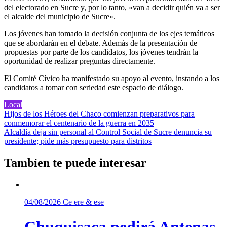
del electorado en Sucre y, por lo tanto, «van a decidir quién va a ser
el alcalde del municipio de Sucre».
Los jóvenes han tomado la decisión conjunta de los ejes temáticos
que se abordarán en el debate. Además de la presentación de
propuestas por parte de los candidatos, los jóvenes tendrán la
oportunidad de realizar preguntas directamente.
El Comité Cívico ha manifestado su apoyo al evento, instando a los
candidatos a tomar con seriedad este espacio de diálogo.
Local
Navegación
Hijos de los Héroes del Chaco comienzan preparativos para
conmemorar el centenario de la guerra en 2035
de
Alcaldía deja sin personal al Control Social de Sucre denuncia su
entradas
presidente; pide más presupuesto para distritos
Tambíen te puede interesar
04/08/2026
Ce ere & ese
Chuquisaca pedirá Antenas