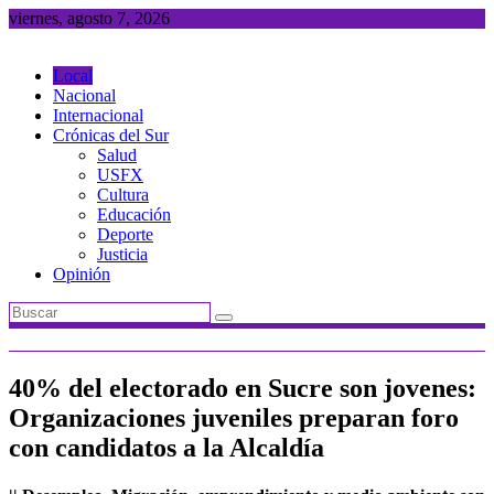
Saltar
viernes, agosto 7, 2026
al
contenido
Local
Nacional
Internacional
Crónicas del Sur
Salud
USFX
Cultura
Educación
Deporte
Justicia
Opinión
40% del electorado en Sucre son jovenes:
Organizaciones juveniles preparan foro
con candidatos a la Alcaldía