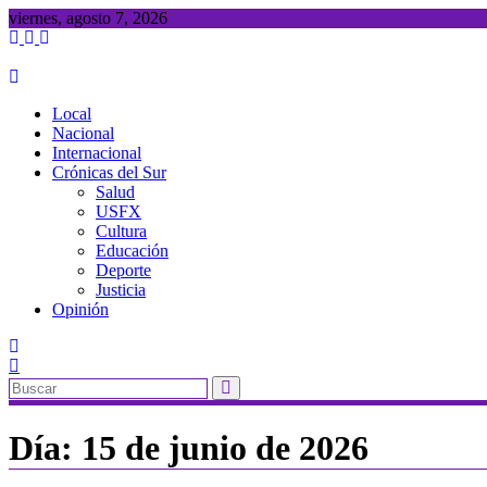
Saltar
viernes, agosto 7, 2026
al
contenido
Local
Nacional
Internacional
Crónicas del Sur
Salud
USFX
Cultura
Educación
Deporte
Justicia
Opinión
Día:
15 de junio de 2026