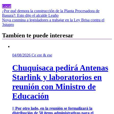
Local
Navegación
¿Por qué demora la construcción de la Planta Procesadora de
Basura?: Esto dijo el alcalde Leaño
de
Noya conmina a legisladores a trabajar en la Ley Brisa contra el
entradas
3stupro
Tambíen te puede interesar
04/08/2026
Ce ere & ese
Chuquisaca pedirá Antenas
Starlink y laboratorios en
reunión con Ministro de
Educación
|| Por otro lado, en la reunión se formalizará la
distribución de 50 ítems administrativos para el