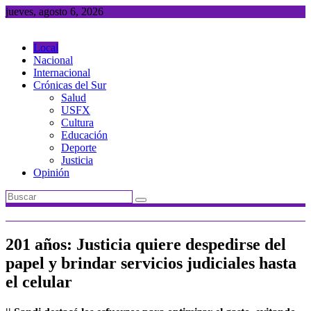
Saltar
jueves, agosto 6, 2026
al
contenido
Local
Nacional
Internacional
Crónicas del Sur
Salud
USFX
Cultura
Educación
Deporte
Justicia
Opinión
201 años: Justicia quiere despedirse del
papel y brindar servicios judiciales hasta
el celular