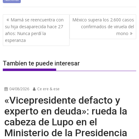
Navegación
Mamá se reencuentra con
México supera los 2.600 casos
de
su hija desaparecida hace 27
confirmados de viruela del
entradas
años: Nunca perdí la
mono
esperanza
Tambíen te puede interesar
04/08/2026
Ce ere & ese
«Vicepresidente defacto y
experto en deuda»: rueda la
cabeza de Lupo en el
Ministerio de la Presidencia