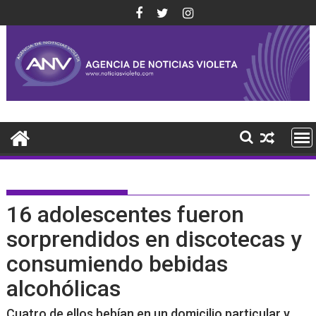
Saltar
al
contenido
16 adolescentes fueron
sorprendidos en discotecas y
consumiendo bebidas
alcohólicas
Cuatro de ellos bebían en un domicilio particular y