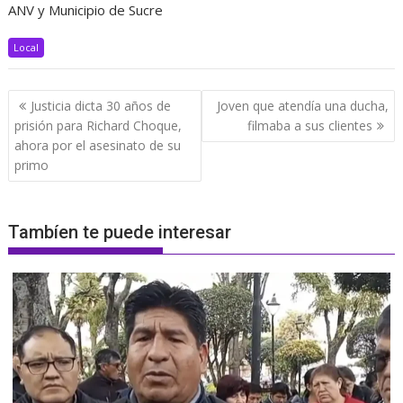
ANV y Municipio de Sucre
Local
Navegación
Justicia dicta 30 años de
Joven que atendía una ducha,
de
prisión para Richard Choque,
filmaba a sus clientes
entradas
ahora por el asesinato de su
primo
Tambíen te puede interesar