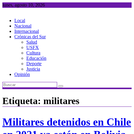
Saltar
lunes, agosto 10, 2026
al
contenido
Local
Nacional
Internacional
Crónicas del Sur
Salud
USFX
Cultura
Educación
Deporte
Justicia
Opinión
Etiqueta:
militares
Militares detenidos en Chile