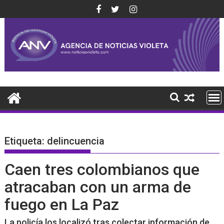
Saltar
al
contenido
Etiqueta:
delincuencia
Caen tres colombianos que
atracaban con un arma de
fuego en La Paz
La policía los localizó tras colectar información de