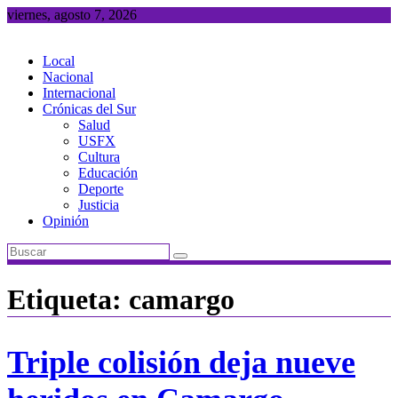
Saltar
viernes, agosto 7, 2026
al
contenido
Local
Nacional
Internacional
Crónicas del Sur
Salud
USFX
Cultura
Educación
Deporte
Justicia
Opinión
Etiqueta:
camargo
Triple colisión deja nueve